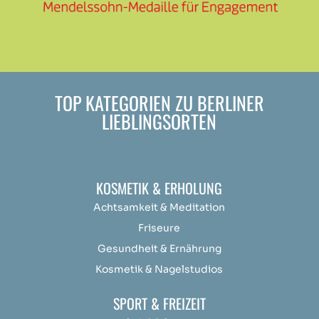
TOP KATEGORIEN ZU BERLINER
LIEBLINGSORTEN
KOSMETIK & ERHOLUNG
Achtsamkeit &
Medit
ation
Friseure
Gesundheit & Ernährung
Kosmetik & Nagelstudios
SPORT & FREIZEIT