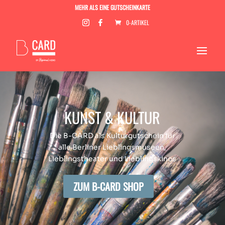
MEHR ALS EINE GUTSCHEINKARTE
0-ARTIKEL
KUNST & KULTUR
Die B-CARD als Kulturgutschein für
alle Berliner Lieblingsmuseen,
Lieblingstheater und Lieblingskinos
ZUM B-CARD SHOP