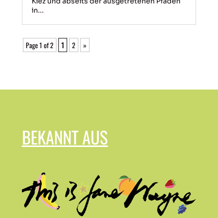
Kiez und abseits der ausgetretenen Pfaden
in...
Page 1 of 2
1
2
»
BEKANNT AUS