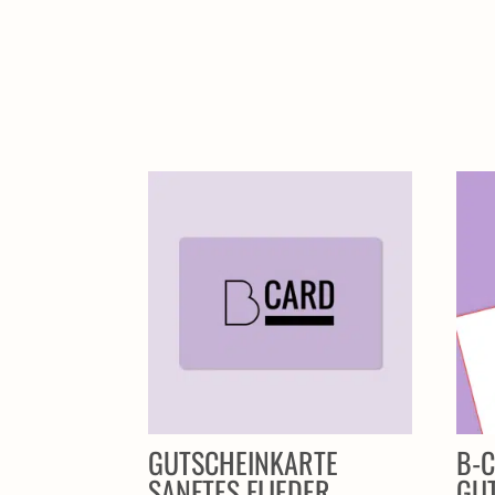
ÄHNLICHE PRODUKTE
GUTSCHEINKARTE
B-C
SANFTES FLIEDER
GU