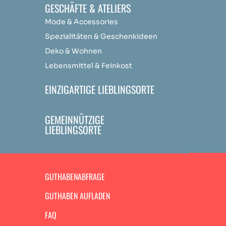
GESCHÄFTE & ATELIERS
Mode & Accessories
Spezialitäten & Geschenkideen
Deko & Wohnen
Lebensmittel & Feinkost
EINZIGARTIGE LIEBLINGSORTE
GEMEINNÜTZIGE
LIEBLINGSORTE
GUTHABENABFRAGE
GUTHABEN AUFLADEN
FAQ