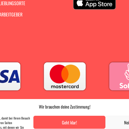
LIEBLINGSORTE
ARBEITGEBER
Wir brauchen deine Zustimmung!
PRESSE
|
AGB |
DATENSCHUTZ |
IMPRESSUM
, damit bei Ihrem Besuch
Geht klar!
Nei
ren Seiten
, mit denen wir Sie