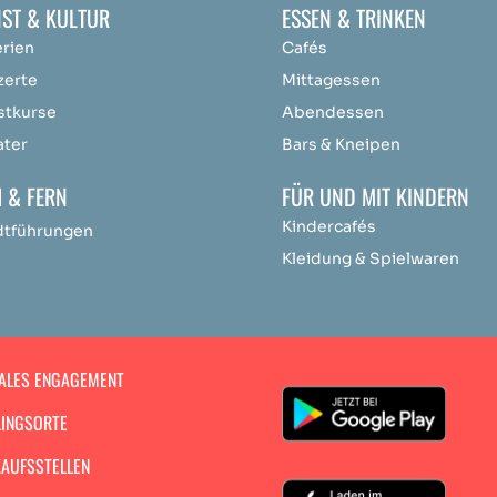
ST & KULTUR
ESSEN & TRINKEN
erien
Cafés
zerte
Mittagessen
stkurse
Abendessen
ater
Bars & Kneipen
 & FERN
FÜR UND MIT KINDERN
Kindercafés
dtführungen
Kleidung & Spielwaren
ALES ENGAGEMENT
LINGSORTE
AUFSSTELLEN