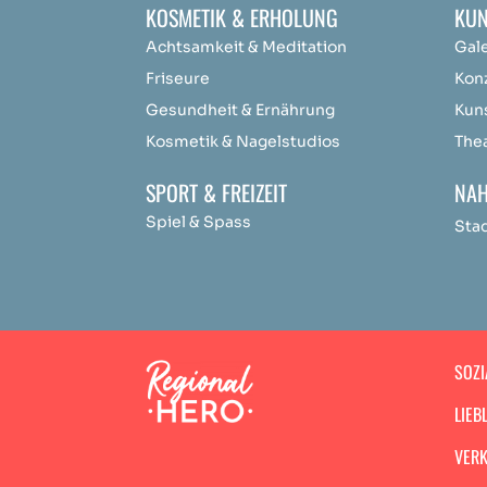
KOSMETIK & ERHOLUNG
KUN
Achtsamkeit &
Medit
ation
Gal
Friseure
Kon
Gesundheit & Ernährung
Kun
Kosmetik & Nagelstudios
The
SPORT & FREIZEIT
NAH
Spiel & Spass
Sta
SOZI
LIEB
VERK