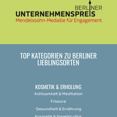
TOP KATEGORIEN ZU BERLINER
LIEBLINGSORTEN
KOSMETIK & ERHOLUNG
Achtsamkeit &
Medit
ation
Friseure
Gesundheit & Ernährung
Kosmetik & Nagelstudios