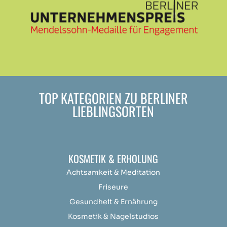
TOP KATEGORIEN ZU BERLINER
LIEBLINGSORTEN
KOSMETIK & ERHOLUNG
Achtsamkeit &
Medit
ation
Friseure
Gesundheit & Ernährung
Kosmetik & Nagelstudios