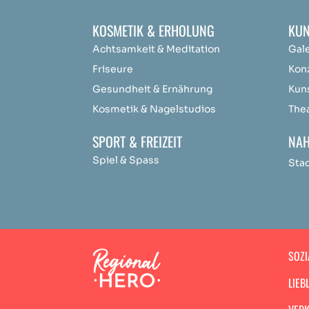
KOSMETIK & ERHOLUNG
KUN
Achtsamkeit &
Medit
ation
Gal
Friseure
Kon
Gesundheit & Ernährung
Kun
Kosmetik & Nagelstudios
The
SPORT & FREIZEIT
NAH
Spiel & Spass
Sta
SOZI
LIEB