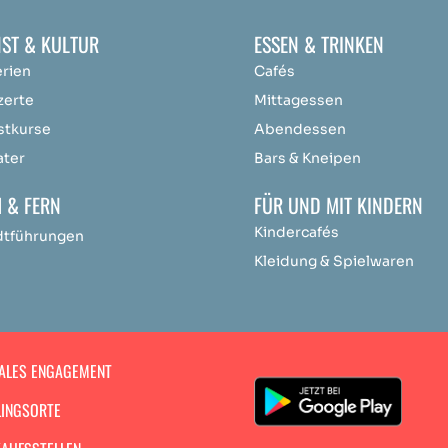
ST & KULTUR
ESSEN & TRINKEN
erien
Cafés
zerte
Mittagessen
stkurse
Abendessen
ater
Bars & Kneipen
 & FERN
FÜR UND MIT KINDERN
Kindercafés
dtführungen
Kleidung & Spielwaren
ALES ENGAGEMENT
LINGSORTE