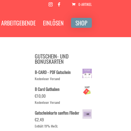
0-ARTIKEL
ARBEITGEBENDE
EINLÖSEN
SHOP
GUTSCHEIN- UND
BONUSKARTEN
B-CARD - PDF Gutschein
Kostenloser Versand
B Card Guthaben
€
10,00
Kostenloser Versand
Gutscheinkarte sanftes Flieder
€
2,49
Enthält 19% MwSt.