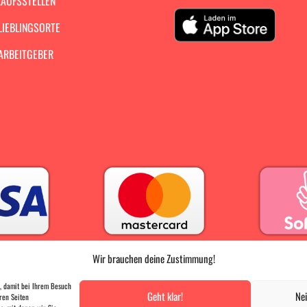
AUFSSTELLEN
LIEBLINGSORTE
ARBEITGEBER
Wir brauchen deine Zustimmung!
PRESSE
|
AGB |
DATENSCHUTZ |
IMPRESSUM
, damit bei Ihrem Besuch
Geht klar!
Nei
ren Seiten