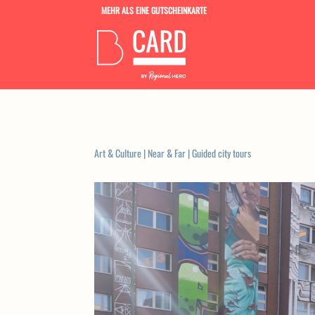
MEHR ALS EINE GUTSCHEINKARTE
Art & Culture
|
Near & Far
|
Guided city tours