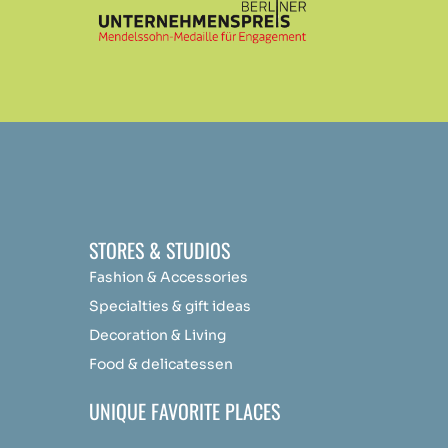
STORES & STUDIOS
Fashion & Accessories
Specialties & gift ideas
Decoration & Living
Food & delicatessen
UNIQUE FAVORITE PLACES