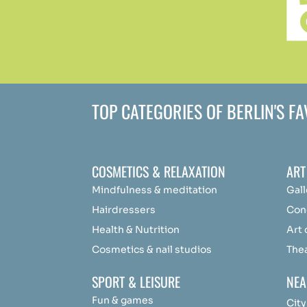
TOP CATEGORIES OF BERLIN'S F
COSMETICS & RELAXATION
ART
Mindfulness &
medit
ation
Gall
Hairdressers
Con
Health & Nutrition
Art
Cosmetics & nail studios
The
SPORT & LEISURE
NEA
Fun & games
City