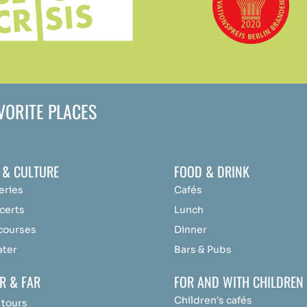
AVORITE PLACES
 & CULTURE
FOOD & DRINK
eries
Cafés
certs
Lunch
 courses
Dinner
ater
Bars & Pubs
R & FAR
FOR AND WITH CHILDREN
Children's cafés
 tours