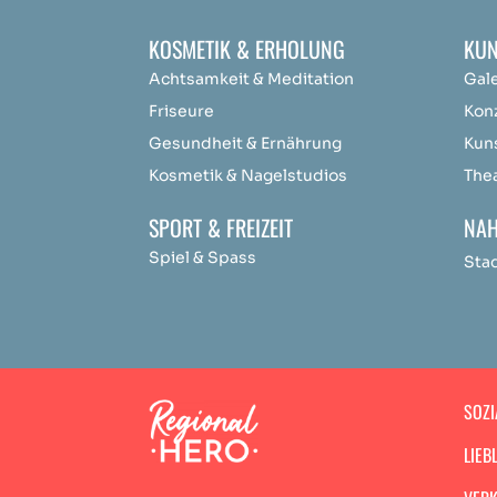
KOSMETIK & ERHOLUNG
KUN
Achtsamkeit &
Medit
ation
Gal
Friseure
Kon
Gesundheit & Ernährung
Kun
Kosmetik & Nagelstudios
The
SPORT & FREIZEIT
NAH
Spiel & Spass
Sta
SOZI
LIEB