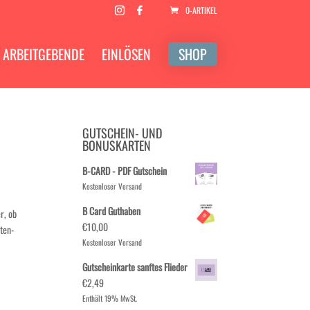
0-ARTIKEL
ARBEITGEBENDE
EINLÖSEN
SHOP
GUTSCHEIN- UND
BONUSKARTEN
B-CARD - PDF Gutschein
Kostenloser Versand
B Card Guthaben
r, ob
€
10,00
oten-
Kostenloser Versand
Gutscheinkarte sanftes Flieder
€
2,49
Enthält 19% MwSt.