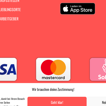
AUFSSTELLEN
LIEBLINGSORTE
ARBEITGEBER
Wir brauchen deine Zustimmung!
PRESSE
|
AGB |
DATENSCHUTZ |
IMPRESSUM
, damit bei Ihrem Besuch
Geht klar!
Nei
ren Seiten