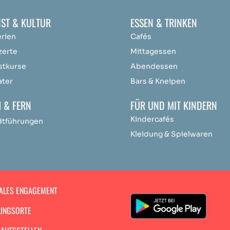
ST & KULTUR
ESSEN & TRINKEN
erien
Cafés
zerte
Mittagessen
stkurse
Abendessen
ater
Bars & Kneipen
 & FERN
FÜR UND MIT KINDERN
Kindercafés
dtführungen
Kleidung & Spielwaren
ALES ENGAGEMENT
LINGSORTE