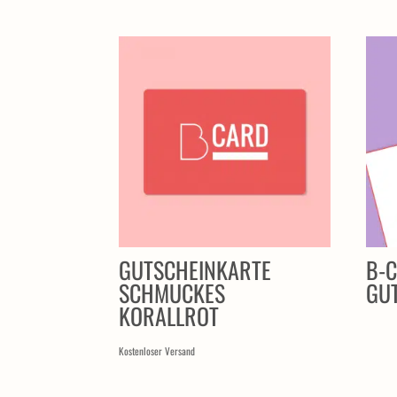
ÄHNLICHE PRODUKTE
GUTSCHEINKARTE
B-C
SCHMUCKES
GU
KORALLROT
Kostenloser Versand