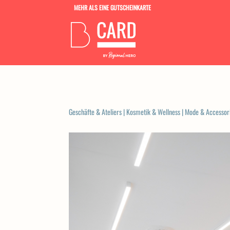
MEHR ALS EINE GUTSCHEINKARTE
Geschäfte & Ateliers
|
Kosmetik & Wellness
|
Mode & Accessor