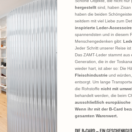
Schöne Objekte, die nicht nur
hergestellt
sind, haben Zisan
haben die beiden Schöngeiste
seitdem mit viel Liebe zum De
inspirierte Leder-Accessoire
spannendsten und in diesem Fa
Menschengedenken gibt:
Led
Jeder Schritt unserer Reise is
Das ZAMT-Leder stammt aus 
Generation, die in der Toskana
wieder hart, ist aber so: Die H
Fleischindustrie
und würden, 
entsorgt. Um lange Transport
die Rohstoffe
nicht mit umwe
behandelt werden, die beim C
ausschließlich europäische
Wenn ihr mit der B-Card bez
gesamten Warenwert.
DIE B-CARD – EIN GESCHENKGUT