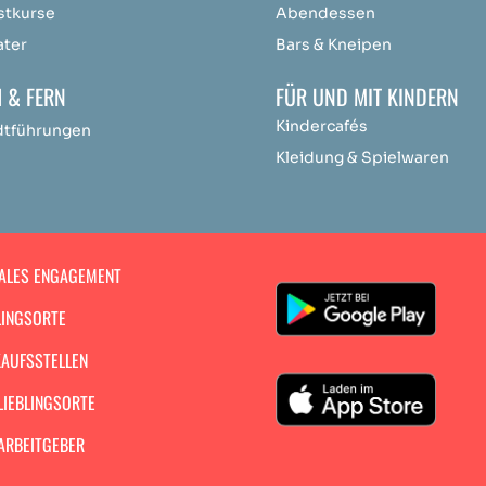
stkurse
Abendessen
ater
Bars & Kneipen
 & FERN
FÜR UND MIT KINDERN
Kindercafés
dtführungen
Kleidung & Spielwaren
ALES ENGAGEMENT
LINGSORTE
AUFSSTELLEN
LIEBLINGSORTE
ARBEITGEBER