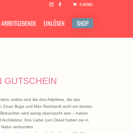
0-ARTIKEL
ARBEITGEBENDE
EINLÖSEN
SHOP
N GUTSCHEIN
em zeitlos sind die drei Adjektive, die das
n Zisan Buga und Max Reinhardt wohl am besten
 Betrachter wird wenig überrascht sein – haben
rchitektur. Ihre Liebe zum Detail haben sie in
ur Natur verbunden.