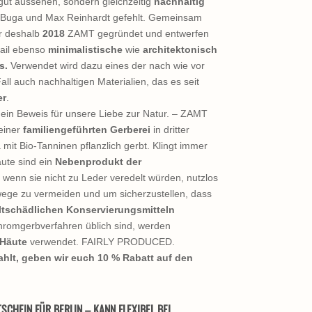
 gut aussehen, sondern gleichzeitig
nachhaltig
 Buga und Max Reinhardt gefehlt. Gemeinsam
r deshalb
2018
ZAMT gegründet und entwerfen
tail ebenso
minimalistische
wie
architektonisch
s.
Verwendet wird dazu eines der nach wie vor
ll auch nachhaltigen Materialien, das es seit
er
.
t ein Beweis für unsere Liebe zur Natur. – ZAMT
einer
familiengeführten Gerberei
in dritter
 mit Bio-Tanninen pflanzlich gerbt. Klingt immer
äute sind ein
Nebenprodukt der
wenn sie nicht zu Leder veredelt würden, nutzlos
wege zu vermeiden und um sicherzustellen, dass
ltschädlichen Konservierungsmitteln
hromgerbverfahren üblich sind, werden
 Häute
verwendet. FAIRLY PRODUCED.
ahlt, geben wir euch 10 % Rabatt auf den
SCHEIN FÜR BERLIN – KANN FLEXIBEL BEI