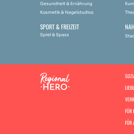
Gesundheit & Ernährung
Kun
Kosmetik & Nagelstudios
The
SPORT & FREIZEIT
NAH
Spiel & Spass
Sta
SOZI
LIEB
VERK
FÜR 
FÜR 