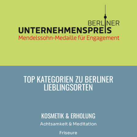
TOP KATEGORIEN ZU BERLINER
LIEBLINGSORTEN
KOSMETIK & ERHOLUNG
Achtsamkeit &
Medit
ation
Friseure