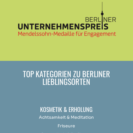
TOP KATEGORIEN ZU BERLINER
LIEBLINGSORTEN
KOSMETIK & ERHOLUNG
Achtsamkeit &
Medit
ation
Friseure