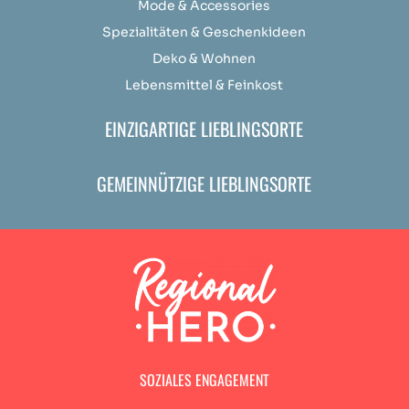
Mode & Accessories
Spezialitäten & Geschenkideen
Deko & Wohnen
Lebensmittel & Feinkost
EINZIGARTIGE LIEBLINGSORTE
GEMEINNÜTZIGE LIEBLINGSORTE
SOZIALES ENGAGEMENT