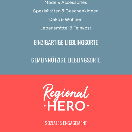
Mode & Accessories
Spezialitäten & Geschenkideen
Deko & Wohnen
Lebensmittel & Feinkost
EINZIGARTIGE LIEBLINGSORTE
GEMEINNÜTZIGE LIEBLINGSORTE
SOZIALES ENGAGEMENT