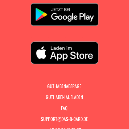
GUTHABENABFRAGE
GUTHABEN AUFLADEN
FAQ
SUPPORT@DAS-B-CARD.DE