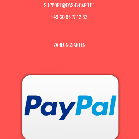
SUPPORT@DAS-B-CARD.DE
+49 30 66 77 12 33
ZAHLUNGSARTEN