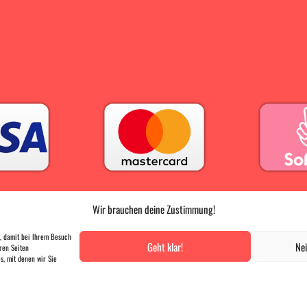
Wir brauchen deine Zustimmung!
PRESSE
|
AGB |
DATENSCHUTZ |
IMPRESSUM
, damit bei Ihrem Besuch
Geht klar!
Nei
ren Seiten
VERTRAG WIDERRUFEN
, mit denen wir Sie
Das-B-Card
hat
4.9
von
5
Sternen
|
836
Bewertungen