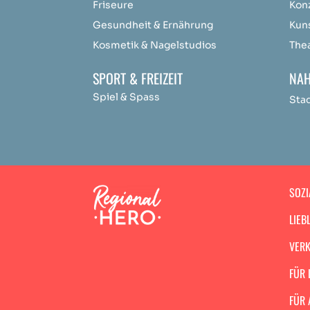
Friseure
Kon
Gesundheit & Ernährung
Kun
Kosmetik & Nagelstudios
The
SPORT & FREIZEIT
NAH
Spiel & Spass
Sta
SOZI
LIEB
VERK
FÜR 
FÜR 