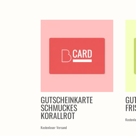
ÄHNLICHE PRODUKTE
GUTSCHEINKARTE
GU
SCHMUCKES
FR
KORALLROT
Kostenl
Kostenloser Versand