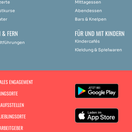
zerte
Mittagessen
stkurse
Abendessen
ater
Bars & Kneipen
 & FERN
FÜR UND MIT KINDERN
Kindercafés
dtführungen
Kleidung & Spielwaren
ALES ENGAGEMENT
LINGSORTE
AUFSSTELLEN
LIEBLINGSORTE
ARBEITGEBER