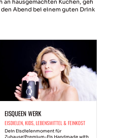
dich an hausgemachten Kuchen, geh
ss den Abend bei einem guten Drink
EISQUEEN WERK
EISDIELEN
,
KIDS
,
LEBENSMITTEL & FEINKOST
Dein Eisdielenmoment für
Zuhause!Premium-Eis Handmade with