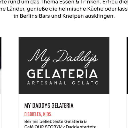
orte rund um das Thema Essen & Trinken. Erfreu 
erne Länder, genieße die heimische Küche oder la
in Berlins Bars und Kneipen ausklingen.
MY DADDYS GELATERIA
EISDIELEN
,
KIDS
Berlins beliebteste Gelateria &
Café.OUR STORYMy Daddy startete