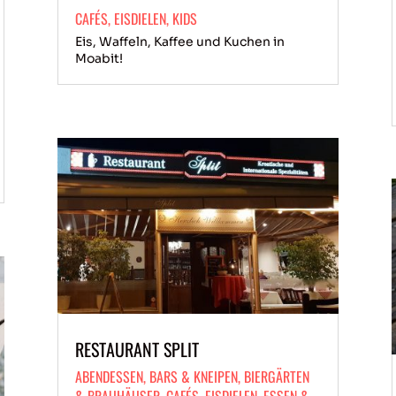
CAFÉS
,
EISDIELEN
,
KIDS
Eis, Waffeln, Kaffee und Kuchen in
Moabit!
RESTAURANT SPLIT
ABENDESSEN
,
BARS & KNEIPEN
,
BIERGÄRTEN
& BRAUHÄUSER
,
CAFÉS
,
EISDIELEN
,
ESSEN &