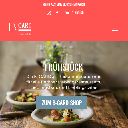
MEHR ALS EINE GUTSCHEINKARTE
0-ARTIKEL
FRÜHSTÜCK
Die B-CARD als Restaurantgutschein
für alle Berliner Lieblingsrestaurants,
Lieblingsbars und Lieblingscafés
ZUM B-CARD SHOP