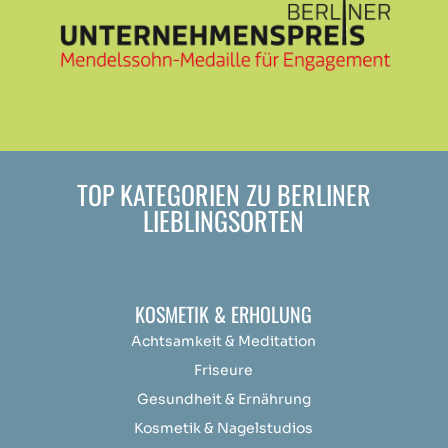
TOP KATEGORIEN ZU BERLINER
LIEBLINGSORTEN
KOSMETIK & ERHOLUNG
Achtsamkeit &
Medit
ation
Friseure
Gesundheit & Ernährung
Kosmetik & Nagelstudios