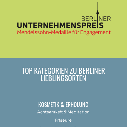
TOP KATEGORIEN ZU BERLINER
LIEBLINGSORTEN
KOSMETIK & ERHOLUNG
Achtsamkeit &
Medit
ation
Friseure