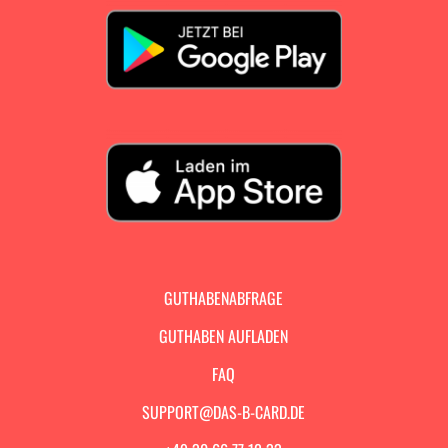
GUTHABENABFRAGE
GUTHABEN AUFLADEN
FAQ
SUPPORT@DAS-B-CARD.DE