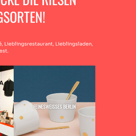
GSORTEN!
é, Lieblingsrestaurant, Lieblingsladen,
est.
FEINESWEISSES BERLIN