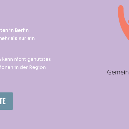
ten in Berlin
ehr als nur ein
 kann nicht genutztes
ionen in der Region
TE