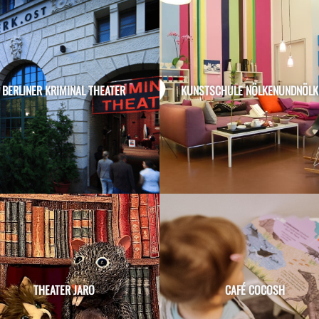
BERLINER KRIMINAL THEATER
KUNSTSCHULE NÖLKENUNDNÖLK
THEATER JARO
CAFÉ COCOSH