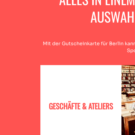
AUSWAHL
Mit der Gutscheinkarte für Berlin kann
Spo
GESCHÄFTE & ATELIERS
A