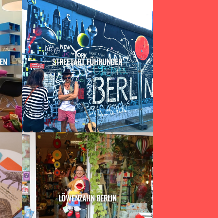
EN
STREETART FÜHRUNGEN
LÖWENZAHN BERLIN